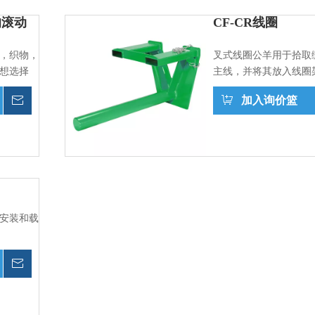
的滚动
CF-CR线圈
，织物，
叉式线圈公羊用于拾取
想选择
主线，并将其放入线圈
询价
加入询价篮
安装和载
询价