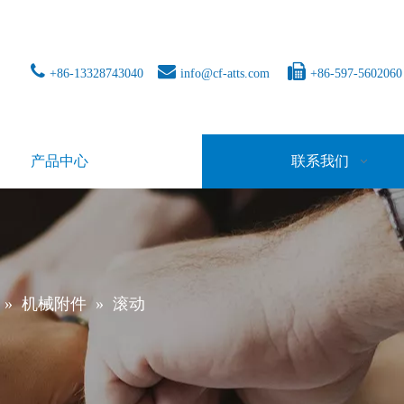



+86-13328743040
info@cf-atts.com
+86-597-5602060
产品中心
联系我们
»
机械附件
»
滚动