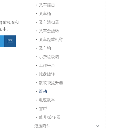
叉车撞击
叉车桶
叉车清扫器
缝隙线圈和
架中。
叉车盒旋转
叉车起重机臂
询价
叉车钩
小费垃圾箱
工作平台
托盘旋转
散装袋提升器
滚动
电缆鼓举
雪犁
鼓升/旋转器
液压附件