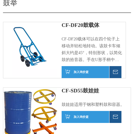
鼓举
CF-DF20鼓载体
CF-DF20载体可以在四个轮子上
移动并轻松地转动。该鼓卡车倾
斜大约是45°，特别形状，以简化
鼓的拾音器。手在U形手柄中受
到保护。
加入询价篮
询价
CF-SD55鼓娃娃
鼓娃娃适用于钢和塑料鼓和容器。
加入询价篮
询价