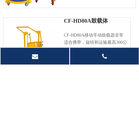
CF-HD80A鼓载体
CF-HD80A移动手动鼓载器非常
适合携带，旋转和运输最高300公
斤的鼓。超级Versilte且易于使
用，这要归功于其8 “聚氨酯滚轮
轴承轮和后旋转脚轮
加入询价篮
询价
CF-DE400鼓载体
CF-DE400鼓手推车非常适合在工作
场所安全地运输210升钢桶。用粉末
涂层饰面钢制成。
加入询价篮
询价