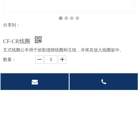
分享到：
CF-CR线圈
叉式线圈公羊用于拾取缝隙线圈和主线，并将其放入线圈架中。
数量：
询价
加入询价篮
型号：
CF-CR-00
产品品牌：
CF-ATTS
产品描述