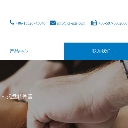



+86-13328743040
info@cf-atts.com
+86-597-5602060
产品中心
联系我们
»
托盘转换器