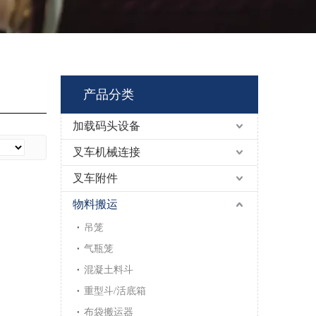
产品分类
加载码头设备
叉车机械连接
叉车附件
物料搬运
吊笼
气瓶笼
混凝土料斗
重型斗/活底箱
布袋搬运器