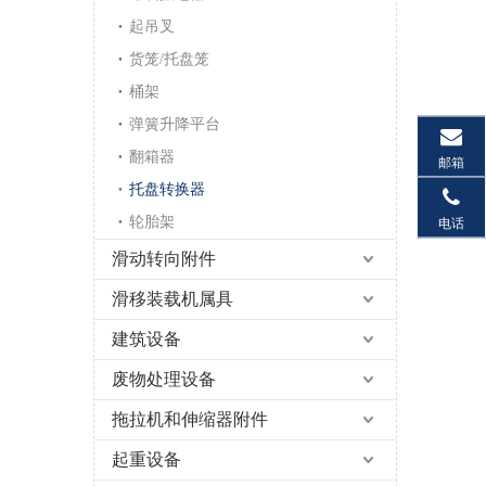
起吊叉
货笼/托盘笼
桶架
弹簧升降平台
翻箱器
邮箱
托盘转换器
轮胎架
电话
滑动转向附件
滑移装载机属具
建筑设备
废物处理设备
拖拉机和伸缩器附件
起重设备