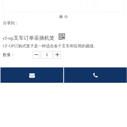
分享到：
cf-op叉车订单采摘机笼
CF-OP订购式笼子是一种适合各个叉车和应用的裁缝。
数量：
询价
加入询价篮
型号：
cf-op
产品品牌：
CF-ATTS
产品描述