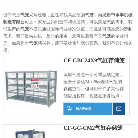
也许您是
气笼
采购经理，正在寻找高品质的
气笼
，而
龙岩市承丰机械
制造有限公司
是一家专业的制造商和供应商，可以满足您的需求。我
们生产的
气笼
不仅已通过国际行业标准认证，而且还可满足您的定制
需求。我们提供在线，及时的服务，您可以获得有关
气笼
的专业指
导。如果您对
气笼
感兴趣，请不要犹豫与我们联系，我们不会让您失
望。
CF-GBC24X9气缸存储笼
该燃气笼是一个可重型锁定笼，
适合于多达24 x 9kg烧烤气瓶的
存储空间，但可用于许多其他存
储应用程序，包括在服务站点的
柴火，在这里易于访问和出色的
加入询价篮
询价
安全性。
CF-GC-CM2气缸存储笼