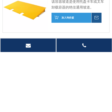
该容器坡道是使用托盘卡车或叉车
卸载容器的绝佳通用坡道。
加入询价篮
询价
CF-CRL8-R重型容器坡
道
CF-CRL8-R超长容器坡道的总长
度为3米（1.5米是水平的，可以
轻松放置并在容器中拆除第一线
和第二行托盘。
加入询价篮
询价
CF-DB-7C/12C码头板
该码头委员会应对仓储和分发常见