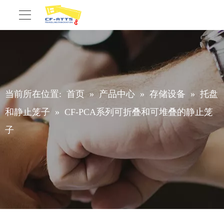
当前所在位置:
首页
»
产品中心
»
存储设备
»
托盘
和静止笼子
»
CF-PCA系列可折叠和可堆叠的静止笼
子