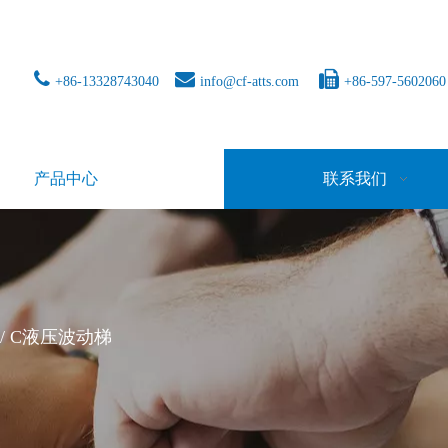



+86-13328743040
info@cf-atts.com
+86-597-5602060
产品中心
联系我们
 / C液压波动梯