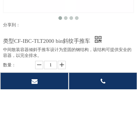
分享到：
类型CF-IBC-TLT2000 bin斜纹手推车
中间散装容器倾斜手推车设计为坚固的钢结构，该结构可提供安全的
容器，以完全排水。
数量：
询价
加入询价篮
型号：
CF-IBC-TLT2000
产品品牌：
CF-ATTS