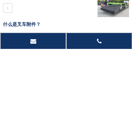
什么是叉车附件？
打孔器和激光处理的所有优点结合在一起：Trumpf Punch Laser机器使
您能够以小或大的数量生产各种零件。所有拳和激光处理的优势结合
在一起：Trumpf Punch Laser Machines使您能够生产出广泛的范围零件
小
2019-07-12
我们的新工厂已经开始运营
CF-ATTS新Facotry已于2019年7月开始运行。新地址：康奈德朗扬
（Longyan）的Yongding District的Huanyuan Road 12号，期待与越来越
多的客户合作，我们是全球范围内的越来越多的客户感谢我们有价值